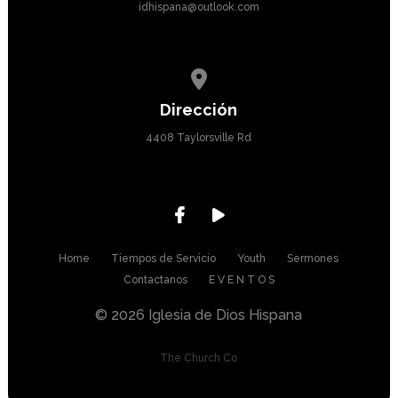
idhispana@outlook.com
View map of our location
Dirección
4408 Taylorsville Rd
Home
Tiempos de Servicio
Youth
Sermones
Contactanos
E V E N T O S
© 2026 Iglesia de Dios Hispana
The Church Co