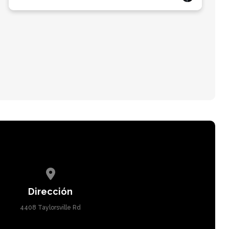
View map of our location
Dirección
4408 Taylorsville Rd