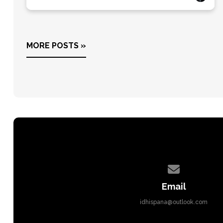
MORE POSTS »
Contact us via
Email
idhispana@outlook.com