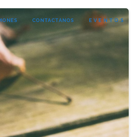
MONES
CONTACTANOS
E V E N T O S